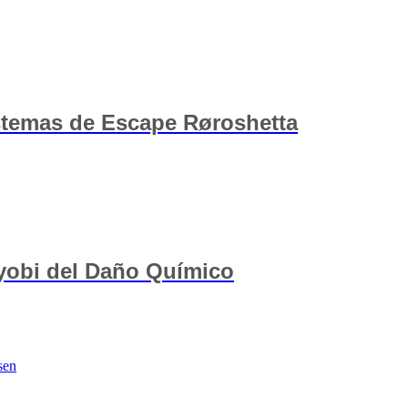
istemas de Escape Røroshetta
yobi del Daño Químico
sen