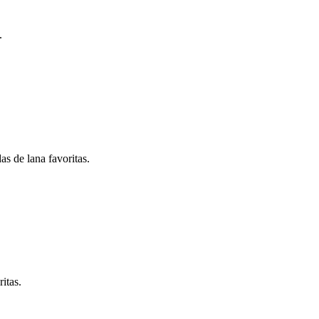
.
s de lana favoritas.
itas.