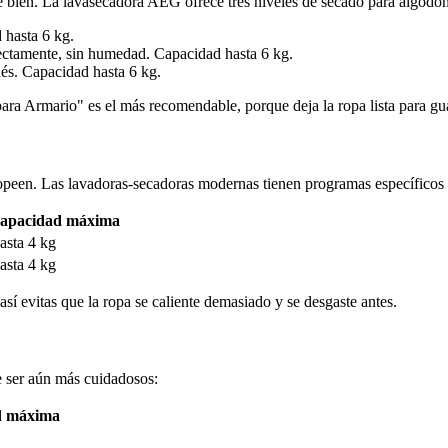
se bien. La lavasecadora AEG ofrece tres niveles de secado para algodón
 hasta 6 kg.
rectamente, sin humedad. Capacidad hasta 6 kg.
és. Capacidad hasta 6 kg.
ara Armario" es el más recomendable, porque deja la ropa lista para g
tropeen. Las lavadoras-secadoras modernas tienen programas específicos 
apacidad máxima
asta 4 kg
asta 4 kg
í evitas que la ropa se caliente demasiado y se desgaste antes.
e ser aún más cuidadosos:
d máxima