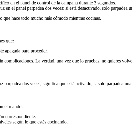
fico en el panel de control de la campana durante 3 segundos.
luz en el panel parpadea dos veces; si está desactivado, solo parpadea u
, lo que hace todo mucho más cómodo mientras cocinas.
nes que:
té apagada para proceder.
 sin complicaciones. La verdad, una vez que lo pruebas, no quieres volv
z parpadea dos veces, significa que está activado; si solo parpadea una
con el mando:
tón correspondiente.
iveles según lo que estés cocinando.