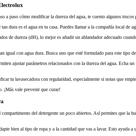
lectrolux
so a paso cómo modificar la dureza del agua, te cuento algunos trucos 
tan dura es el agua en tu casa. Puedes llamar a la compañía local de ag
ados de dureza (dH), lo mejor es añadir un ablandador adecuado cuando l
n igual con agua dura. Busca uno que esté formulado para este tipo de a
ten ajustar parámetros relacionados con la dureza del agua. Echa un vi
ificar tu lavasecadora con regularidad, especialmente si notas que empi
o. ¡Más vale prevenir que curar!
ra
l compartimento del detergente un poco abiertos. Así permites que la hu
te bien al tipo de ropa y a la cantidad que vas a lavar. Esto ayuda a q