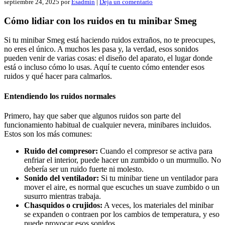
septiembre 24, 2025
por
Esadmin
|
Deja un comentario
Cómo lidiar con los ruidos en tu minibar Smeg
Si tu minibar Smeg está haciendo ruidos extraños, no te preocupes,
no eres el único. A muchos les pasa y, la verdad, esos sonidos
pueden venir de varias cosas: el diseño del aparato, el lugar donde
está o incluso cómo lo usas. Aquí te cuento cómo entender esos
ruidos y qué hacer para calmarlos.
Entendiendo los ruidos normales
Primero, hay que saber que algunos ruidos son parte del
funcionamiento habitual de cualquier nevera, minibares incluidos.
Estos son los más comunes:
Ruido del compresor:
Cuando el compresor se activa para
enfriar el interior, puede hacer un zumbido o un murmullo. No
debería ser un ruido fuerte ni molesto.
Sonido del ventilador:
Si tu minibar tiene un ventilador para
mover el aire, es normal que escuches un suave zumbido o un
susurro mientras trabaja.
Chasquidos o crujidos:
A veces, los materiales del minibar
se expanden o contraen por los cambios de temperatura, y eso
puede provocar esos sonidos.