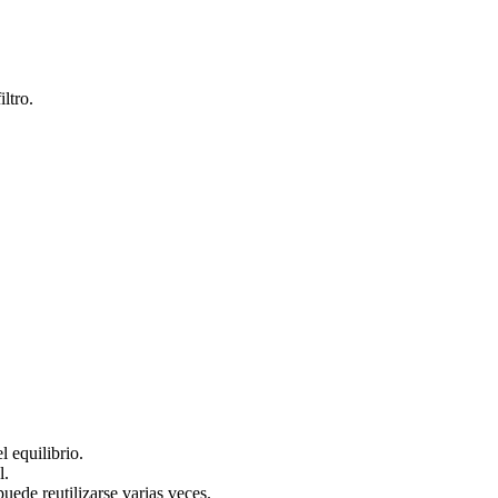
ltro.
l equilibrio.
l.
ede reutilizarse varias veces.