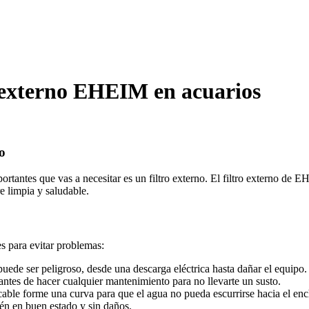
o externo EHEIM en acuarios
o
tantes que vas a necesitar es un filtro externo. El filtro externo de EH
e limpia y saludable.
s para evitar problemas:
puede ser peligroso, desde una descarga eléctrica hasta dañar el equipo.
 antes de hacer cualquier mantenimiento para no llevarte un susto.
 cable forme una curva para que el agua no pueda escurrirse hacia el enc
stén en buen estado y sin daños.