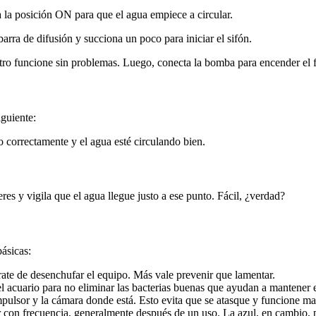
 la posición ON para que el agua empiece a circular.
barra de difusión y succiona un poco para iniciar el sifón.
tro funcione sin problemas. Luego, conecta la bomba para encender el fi
iguiente:
o correctamente y el agua esté circulando bien.
res y vigila que el agua llegue justo a ese punto. Fácil, ¿verdad?
básicas:
ate de desenchufar el equipo. Más vale prevenir que lamentar.
el acuario para no eliminar las bacterias buenas que ayudan a mantener e
pulsor y la cámara donde está. Esto evita que se atasque y funcione ma
con frecuencia, generalmente después de un uso. La azul, en cambio, pu