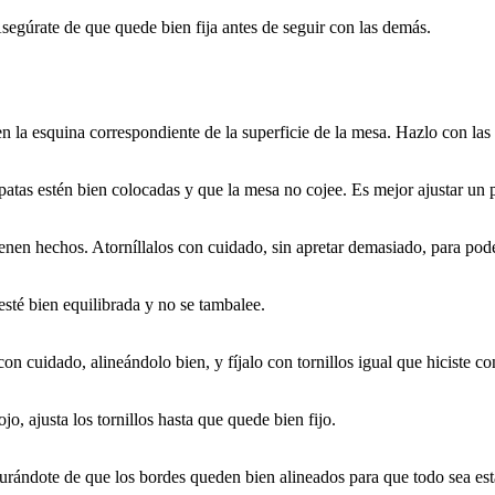
Asegúrate de que quede bien fija antes de seguir con las demás.
 en la esquina correspondiente de la superficie de la mesa. Hazlo con las
s patas estén bien colocadas y que la mesa no cojee. Es mejor ajustar un 
enen hechos. Atorníllalos con cuidado, sin apretar demasiado, para poder
sté bien equilibrada y no se tambalee.
n cuidado, alineándolo bien, y fíjalo con tornillos igual que hiciste con
o, ajusta los tornillos hasta que quede bien fijo.
gurándote de que los bordes queden bien alineados para que todo sea est