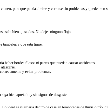
 vienen, para que pueda abrirse y cerrarse sin problemas y quede bien s
os estén bien ajustados. No dejes ninguno flojo.
 tambalea y que está firme.
ía haber bordes filosos ni partes que puedan causar accidentes.
 atascarse.
 correctamente y evitar problemas.
 siga bien apretado y sin signos de desgaste.
po. Lo ideal es guardarla dentro de casa en temporadas de lluvia o frío in