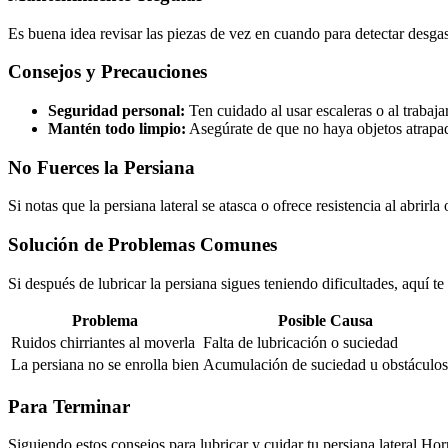
Es buena idea revisar las piezas de vez en cuando para detectar desgas
Consejos y Precauciones
Seguridad personal:
Ten cuidado al usar escaleras o al trabajar 
Mantén todo limpio:
Asegúrate de que no haya objetos atrapad
No Fuerces la Persiana
Si notas que la persiana lateral se atasca o ofrece resistencia al abri
Solución de Problemas Comunes
Si después de lubricar la persiana sigues teniendo dificultades, aquí t
Problema
Posible Causa
Ruidos chirriantes al moverla
Falta de lubricación o suciedad
La persiana no se enrolla bien
Acumulación de suciedad u obstáculos
Para Terminar
Siguiendo estos consejos para lubricar y cuidar tu persiana lateral 