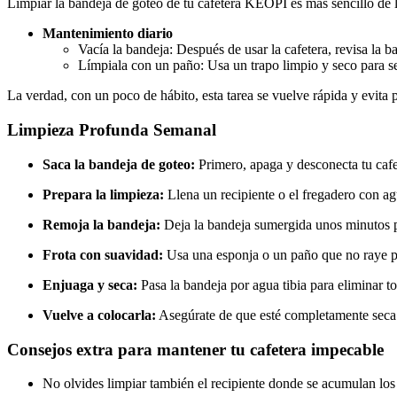
Limpiar la bandeja de goteo de tu cafetera KEOPI es más sencillo de 
Mantenimiento diario
Vacía la bandeja: Después de usar la cafetera, revisa la
Límpiala con un paño: Usa un trapo limpio y seco para sec
La verdad, con un poco de hábito, esta tarea se vuelve rápida y evita
Limpieza Profunda Semanal
Saca la bandeja de goteo:
Primero, apaga y desconecta tu cafe
Prepara la limpieza:
Llena un recipiente o el fregadero con ag
Remoja la bandeja:
Deja la bandeja sumergida unos minutos pa
Frota con suavidad:
Usa una esponja o un paño que no raye pa
Enjuaga y seca:
Pasa la bandeja por agua tibia para eliminar to
Vuelve a colocarla:
Asegúrate de que esté completamente seca a
Consejos extra para mantener tu cafetera impecable
No olvides limpiar también el recipiente donde se acumulan los