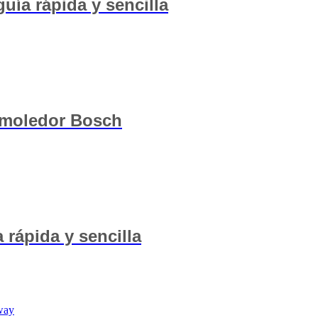
uía rápida y sencilla
demoledor Bosch
 rápida y sencilla
tway