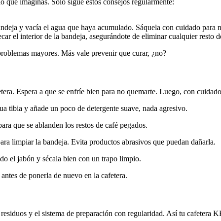
lo que imaginas. Solo sigue estos consejos regularmente:
 bandeja y vacía el agua que haya acumulado. Sáquela con cuidado para 
ar el interior de la bandeja, asegurándote de eliminar cualquier resto d
 problemas mayores. Más vale prevenir que curar, ¿no?
tera. Espera a que se enfríe bien para no quemarte. Luego, con cuidado,
ua tibia y añade un poco de detergente suave, nada agresivo.
ra que se ablanden los restos de café pegados.
ra limpiar la bandeja. Evita productos abrasivos que puedan dañarla.
do el jabón y sécala bien con un trapo limpio.
ntes de ponerla de nuevo en la cafetera.
 residuos y el sistema de preparación con regularidad. Así tu cafeter