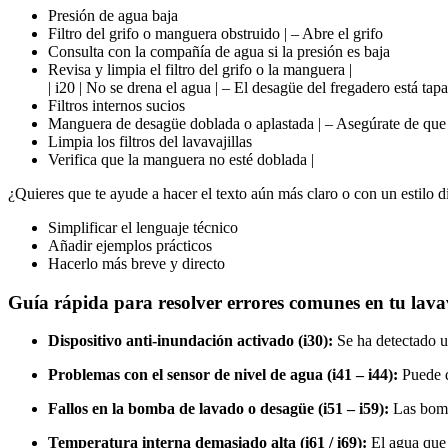
Presión de agua baja
Filtro del grifo o manguera obstruido | – Abre el grifo
Consulta con la compañía de agua si la presión es baja
Revisa y limpia el filtro del grifo o la manguera |
| i20 | No se drena el agua | – El desagüe del fregadero está tap
Filtros internos sucios
Manguera de desagüe doblada o aplastada | – Asegúrate de que e
Limpia los filtros del lavavajillas
Verifica que la manguera no esté doblada |
¿Quieres que te ayude a hacer el texto aún más claro o con un estilo d
Simplificar el lenguaje técnico
Añadir ejemplos prácticos
Hacerlo más breve y directo
Guía rápida para resolver errores comunes en tu lavav
Dispositivo anti-inundación activado (i30):
Se ha detectado un
Problemas con el sensor de nivel de agua (i41 – i44):
Puede qu
Fallos en la bomba de lavado o desagüe (i51 – i59):
Las bomba
Temperatura interna demasiado alta (i61 / i69):
El agua que 