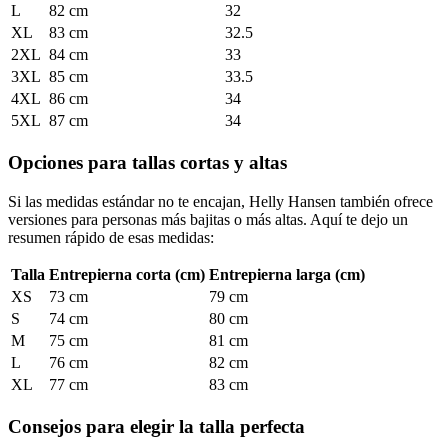
L
82 cm
32
XL
83 cm
32.5
2XL
84 cm
33
3XL
85 cm
33.5
4XL
86 cm
34
5XL
87 cm
34
Opciones para tallas cortas y altas
Si las medidas estándar no te encajan, Helly Hansen también ofrece
versiones para personas más bajitas o más altas. Aquí te dejo un
resumen rápido de esas medidas:
Talla
Entrepierna corta (cm)
Entrepierna larga (cm)
XS
73 cm
79 cm
S
74 cm
80 cm
M
75 cm
81 cm
L
76 cm
82 cm
XL
77 cm
83 cm
Consejos para elegir la talla perfecta