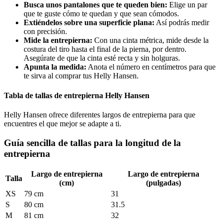
Busca unos pantalones que te queden bien:
Elige un par
que te guste cómo te quedan y que sean cómodos.
Extiéndelos sobre una superficie plana:
Así podrás medir
con precisión.
Mide la entrepierna:
Con una cinta métrica, mide desde la
costura del tiro hasta el final de la pierna, por dentro.
Asegúrate de que la cinta esté recta y sin holguras.
Apunta la medida:
Anota el número en centímetros para que
te sirva al comprar tus Helly Hansen.
Tabla de tallas de entrepierna Helly Hansen
Helly Hansen ofrece diferentes largos de entrepierna para que
encuentres el que mejor se adapte a ti.
Guía sencilla de tallas para la longitud de la
entrepierna
Largo de entrepierna
Largo de entrepierna
Talla
(cm)
(pulgadas)
XS
79 cm
31
S
80 cm
31.5
M
81 cm
32