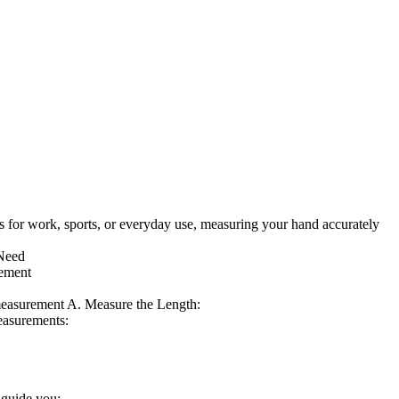
ves for work, sports, or everyday use, measuring your hand accurately
 Need
rement
r measurement A. Measure the Length:
easurements:
 guide you: