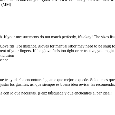
 (MM)
th. If your measurements do not match perfectly, it’s okay! The sizes l
glove fits. For instance, gloves for manual labor may need to be snug for
 of your fingers. If the glove feels too tight or restrictive, you might
onclusion
mance.
ue te ayudará a encontrar el guante que mejor te quede. Solo tienes que c
ustar los guantes, así que siempre es buena idea revisar las recomendaci
a con lo que necesitas. ¡Feliz búsqueda y que encuentres el par ideal!