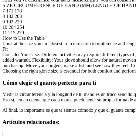
SIZE CIRCUMFERENCE OF HAND (MM) LENGTH OF HAND
7 171 178
8 182 203
9 192 229
10 204 254
11 215 279
How to Use the Table
Look at the size you are closest to in terms of circumference and leng
Fit
Consider Your Use: Different activities may require different types of 
added warmth. Flexibility: Your glove should allow for natural movement
purchasing. Move your fingers, make a fist, and see how they feel. C
Choosing the right glove size is essential for both comfort and perfor
Cómo elegir el guante perfecto para ti
Medir la circunferencia y la longitud de tu mano es un truco sencillo q
Eso sí, ten en cuenta que cada marca puede tener su propia forma de aj
Al final, lo importante es que te sientas cómodo y que el guante cumpl
Artículos relacionados: