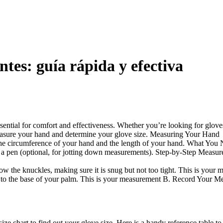
ntes: guía rápida y efectiva
 essential for comfort and effectiveness. Whether you’re looking for glo
 measure your hand and determine your glove size. Measuring Your Hand
: the circumference of your hand and the length of your hand. What You
d a pen (optional, for jotting down measurements). Step-by-Step Measu
ow the knuckles, making sure it is snug but not too tight. This is you
n to the base of your palm. This is your measurement B. Record Your M
e chart to find out your glove size. Here is a handy reference table to