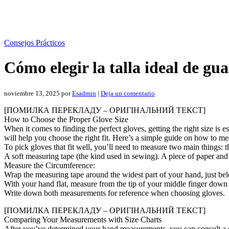
Consejos Prácticos
Cómo elegir la talla ideal de gua
noviembre 13, 2025
por
Esadmin
|
Deja un comentario
[ПОМИЛКА ПЕРЕКЛАДУ – ОРИГІНАЛЬНИЙ ТЕКСТ]
How to Choose the Proper Glove Size
When it comes to finding the perfect gloves, getting the right size is
will help you choose the right fit. Here’s a simple guide on how to
To pick gloves that fit well, you’ll need to measure two main things
A soft measuring tape (the kind used in sewing). A piece of paper an
Measure the Circumference:
Wrap the measuring tape around the widest part of your hand, just bel
With your hand flat, measure from the tip of your middle finger dow
Write down both measurements for reference when choosing gloves.
[ПОМИЛКА ПЕРЕКЛАДУ – ОРИГІНАЛЬНИЙ ТЕКСТ]
Comparing Your Measurements with Size Charts
After you’ve determined your hand measurements, you can consult a siz