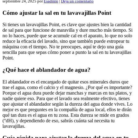
septiembre 24, 2025
por
Esadmin
|
Deja un comentario
Cómo ajustar la sal en tu lavavajillas Point
Si tienes un lavavajillas Point, es clave que ajustes bien la cantidad
de sal para que funcione de maravilla y dure mucho más tiempo. Si
no lo haces, puede que se acumule cal en el aparato, lo que no solo
reduce la eficacia del lavado, sino que también puede estropear tu
máquina con el tiempo. No te preocupes, aquí te dejo una guía
sencilla para que sepas cómo poner a punto la sal en tu lavavajillas
Point.
¿Qué hace el ablandador de agua?
El ablandador es el encargado de quitar esos minerales duros que
trae el agua, como el calcio y el magnesio. ¿Por qué es importante?
Porque el agua dura puede dejar manchas y marcas en tus platos, y
nadie quiere eso. Para que el lavado sea realmente efectivo, tienes
que ajustar el ablandador según la dureza del agua donde vives. Lo
mejor es que preguntes en la compañía de agua local, ellos te dirán
qué tan dura es el agua en tu zona. Esta dureza se mide en grados
(°dH), y dependiendo de eso, sabrás cuánta sal necesita tu
lavavajillas.
Guía rápida para ajustar la dureza del agua en tu