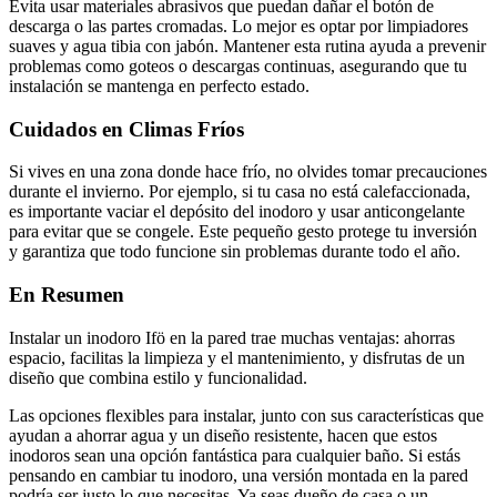
Evita usar materiales abrasivos que puedan dañar el botón de
descarga o las partes cromadas. Lo mejor es optar por limpiadores
suaves y agua tibia con jabón. Mantener esta rutina ayuda a prevenir
problemas como goteos o descargas continuas, asegurando que tu
instalación se mantenga en perfecto estado.
Cuidados en Climas Fríos
Si vives en una zona donde hace frío, no olvides tomar precauciones
durante el invierno. Por ejemplo, si tu casa no está calefaccionada,
es importante vaciar el depósito del inodoro y usar anticongelante
para evitar que se congele. Este pequeño gesto protege tu inversión
y garantiza que todo funcione sin problemas durante todo el año.
En Resumen
Instalar un inodoro Ifö en la pared trae muchas ventajas: ahorras
espacio, facilitas la limpieza y el mantenimiento, y disfrutas de un
diseño que combina estilo y funcionalidad.
Las opciones flexibles para instalar, junto con sus características que
ayudan a ahorrar agua y un diseño resistente, hacen que estos
inodoros sean una opción fantástica para cualquier baño. Si estás
pensando en cambiar tu inodoro, una versión montada en la pared
podría ser justo lo que necesitas. Ya seas dueño de casa o un