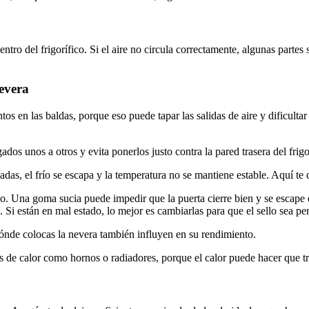
ntro del frigorífico. Si el aire no circula correctamente, algunas parte
evera
s en las baldas, porque eso puede tapar las salidas de aire y dificultar l
dos unos a otros y evita ponerlos justo contra la pared trasera del frig
ñadas, el frío se escapa y la temperatura no se mantiene estable. Aquí te 
. Una goma sucia puede impedir que la puerta cierre bien y se escape e
. Si están en mal estado, lo mejor es cambiarlas para que el sello sea per
ónde colocas la nevera también influyen en su rendimiento.
es de calor como hornos o radiadores, porque el calor puede hacer que tr