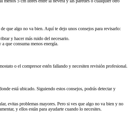
al menos 5 cm libres entre la nevera y las paredes o cualquier otro
 de que algo no va bien. Aquí te dejo unos consejos para revisarlo:
ibrar y hacer más ruido del necesario.
e y a que consuma menos energía.
ostato o el compresor estén fallando y necesiten revisión profesional.
 donde está ubicado. Siguiendo estos consejos, podrás detectar y
ar, evitas problemas mayores. Pero si ves que algo no va bien y no
amentar, y ellos están para ayudarte cuando lo necesites.