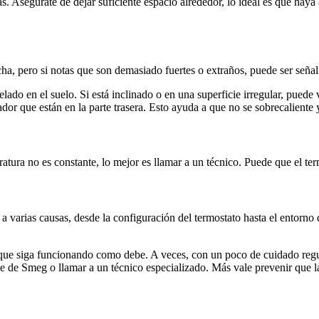
. Asegúrate de dejar suficiente espacio alrededor, lo ideal es que haya 
ha, pero si notas que son demasiado fuertes o extraños, puede ser señal
o en el suelo. Si está inclinado o en una superficie irregular, puede v
dor que están en la parte trasera. Esto ayuda a que no se sobrecalient
tura no es constante, lo mejor es llamar a un técnico. Puede que el term
a varias causas, desde la configuración del termostato hasta el entorno
que siga funcionando como debe. A veces, con un poco de cuidado regul
nte de Smeg o llamar a un técnico especializado. Más vale prevenir que l