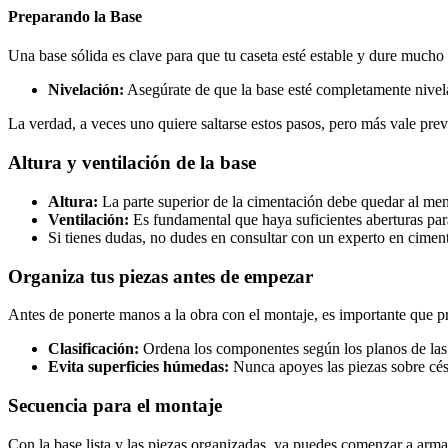
Preparando la Base
Una base sólida es clave para que tu caseta esté estable y dure mucho 
Nivelación:
Asegúrate de que la base esté completamente nivela
La verdad, a veces uno quiere saltarse estos pasos, pero más vale pre
Altura y ventilación de la base
Altura:
La parte superior de la cimentación debe quedar al men
Ventilación:
Es fundamental que haya suficientes aberturas para 
Si tienes dudas, no dudes en consultar con un experto en ciment
Organiza tus piezas antes de empezar
Antes de ponerte manos a la obra con el montaje, es importante que pre
Clasificación:
Ordena los componentes según los planos de las p
Evita superficies húmedas:
Nunca apoyes las piezas sobre césp
Secuencia para el montaje
Con la base lista y las piezas organizadas, ya puedes comenzar a armar