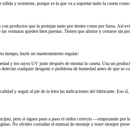
sólida y resistente, porque es la que va a soportar tanto la caseta como 
 con productos que la protejan tanto por dentro como por fuera. Así evi
e las ventanas queden bien puestas. Tienen que abrirse y cerrarse sin pr
ho tiempo, hazle un mantenimiento regular:
edad y los rayos UV justo después de montar la caseta. Usa un product
a detectar cualquier desgaste o problema de humedad antes de que se c
alidad y seguir al pie de la letra las indicaciones del fabricante. Eso s
cipio, pero si sigues paso a paso el orden correcto —empezando por la b
inas. No olvides consultar el manual de montaje y tener siempre presen