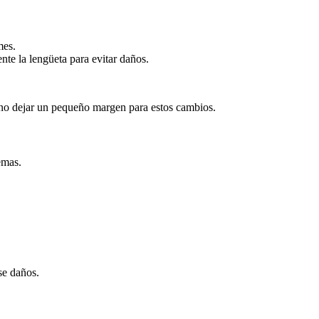
mes.
nte la lengüeta para evitar daños.
ueno dejar un pequeño margen para estos cambios.
emas.
se daños.