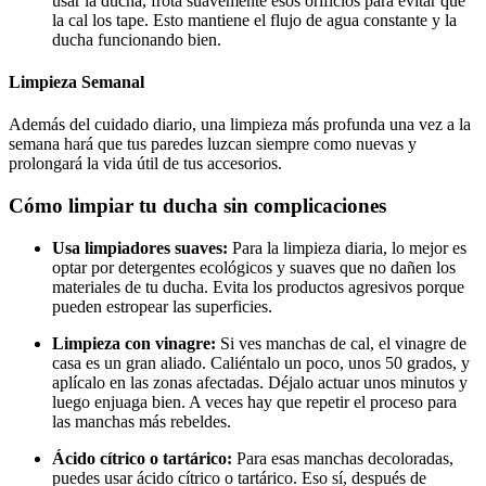
usar la ducha, frota suavemente esos orificios para evitar que
la cal los tape. Esto mantiene el flujo de agua constante y la
ducha funcionando bien.
Limpieza Semanal
Además del cuidado diario, una limpieza más profunda una vez a la
semana hará que tus paredes luzcan siempre como nuevas y
prolongará la vida útil de tus accesorios.
Cómo limpiar tu ducha sin complicaciones
Usa limpiadores suaves:
Para la limpieza diaria, lo mejor es
optar por detergentes ecológicos y suaves que no dañen los
materiales de tu ducha. Evita los productos agresivos porque
pueden estropear las superficies.
Limpieza con vinagre:
Si ves manchas de cal, el vinagre de
casa es un gran aliado. Caliéntalo un poco, unos 50 grados, y
aplícalo en las zonas afectadas. Déjalo actuar unos minutos y
luego enjuaga bien. A veces hay que repetir el proceso para
las manchas más rebeldes.
Ácido cítrico o tartárico:
Para esas manchas decoloradas,
puedes usar ácido cítrico o tartárico. Eso sí, después de