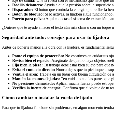
Eje de salida:
Une la rueda con el mecanismo que hace que tod
Rodillo delantero:
Ayuda a que la presión sobre la superficie se
Disparador:
El botón que controla la energía que recibe la her
Botón de bloqueo:
Si lo activas, la lijadora sigue funcionando
Puerto para polvo:
Aquí conectas el sistema de extracción par
¿Quieres que te ayude a hacer el texto aún más claro o con un toque 
Seguridad ante todo: consejos para usar tu lijadora
Antes de ponerte manos a la obra con la lijadora, es fundamental segu
Ponte el equipo de protección:
No escatimes en cuidar tus ojo
Revisa bien el espacio:
Asegúrate de que no haya objetos suelto
Fija bien la pieza:
Tu trabajo debe estar bien sujeto para que 
Evita el contacto directo:
Nunca dejes que tu piel toque la sup
Ventila el área:
Trabaja en un lugar con buena circulación de ai
Mantén las manos alejadas:
Ten cuidado con las partes que gi
No presiones demasiado:
Aplicar mucha fuerza puede estropear
Verifica la fuente de energía:
Confirma que el voltaje de tu to
Cómo cambiar o instalar la rueda de lijado
Para que tu lijadora funcione sin problemas, en algún momento tendrá