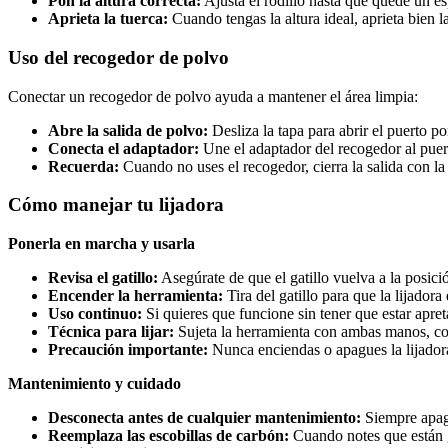
Pon la altura correcta:
Ajusta el rodillo hasta que quede un e
Aprieta la tuerca:
Cuando tengas la altura ideal, aprieta bien 
Uso del recogedor de polvo
Conectar un recogedor de polvo ayuda a mantener el área limpia:
Abre la salida de polvo:
Desliza la tapa para abrir el puerto po
Conecta el adaptador:
Une el adaptador del recogedor al puer
Recuerda:
Cuando no uses el recogedor, cierra la salida con la
Cómo manejar tu lijadora
Ponerla en marcha y usarla
Revisa el gatillo:
Asegúrate de que el gatillo vuelva a la posic
Encender la herramienta:
Tira del gatillo para que la lijador
Uso continuo:
Si quieres que funcione sin tener que estar apre
Técnica para lijar:
Sujeta la herramienta con ambas manos, coló
Precaución importante:
Nunca enciendas o apagues la lijadora 
Mantenimiento y cuidado
Desconecta antes de cualquier mantenimiento:
Siempre apaga
Reemplaza las escobillas de carbón:
Cuando notes que están g