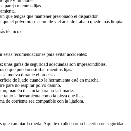
o gire y funcione.
a pareja mientras lijas.
ramienta.
 sin que tengas que mantener presionado el disparador.
a que el polvo no se acumule y el área de trabajo quede más limpia.
más técnico?
ir estas recomendaciones para evitar accidentes:
s; unas gafas de seguridad adecuadas son imprescindibles.
s o que puedan estorbar mientras lijas.
no se mueva durante el proceso.
erficie de lijado cuando la herramienta esté en marcha.
re para no respirar polvo dañino.
ran; mantén distancia para no lastimarte.
 tanto la herramienta como la pieza que lijas.
ma de corriente sea compatible con la lijadora.
s que cambiar la rueda. Aquí te explico cómo hacerlo con seguridad: