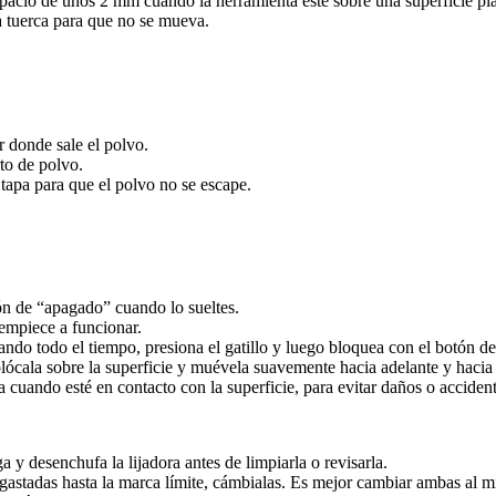
spacio de unos 2 mm cuando la herramienta esté sobre una superficie pl
la tuerca para que no se mueva.
r donde sale el polvo.
to de polvo.
 tapa para que el polvo no se escape.
ión de “apagado” cuando lo sueltes.
a empiece a funcionar.
tando todo el tiempo, presiona el gatillo y luego bloquea con el botón d
cala sobre la superficie y muévela suavemente hacia adelante y hacia a
cuando esté en contacto con la superficie, para evitar daños o accident
 y desenchufa la lijadora antes de limpiarla o revisarla.
astadas hasta la marca límite, cámbialas. Es mejor cambiar ambas al m