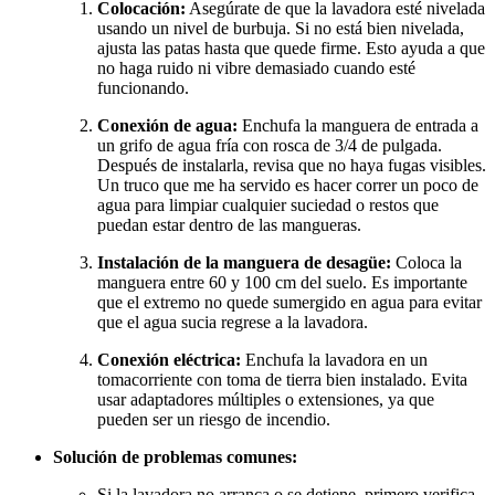
Colocación:
Asegúrate de que la lavadora esté nivelada
usando un nivel de burbuja. Si no está bien nivelada,
ajusta las patas hasta que quede firme. Esto ayuda a que
no haga ruido ni vibre demasiado cuando esté
funcionando.
Conexión de agua:
Enchufa la manguera de entrada a
un grifo de agua fría con rosca de 3/4 de pulgada.
Después de instalarla, revisa que no haya fugas visibles.
Un truco que me ha servido es hacer correr un poco de
agua para limpiar cualquier suciedad o restos que
puedan estar dentro de las mangueras.
Instalación de la manguera de desagüe:
Coloca la
manguera entre 60 y 100 cm del suelo. Es importante
que el extremo no quede sumergido en agua para evitar
que el agua sucia regrese a la lavadora.
Conexión eléctrica:
Enchufa la lavadora en un
tomacorriente con toma de tierra bien instalado. Evita
usar adaptadores múltiples o extensiones, ya que
pueden ser un riesgo de incendio.
Solución de problemas comunes:
Si la lavadora no arranca o se detiene, primero verifica