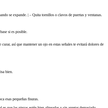
ndo se expande. | – Quita tornillos o clavos de puertas y ventanas.
base si es posible.
curar, así que mantener un ojo en estas señales te evitará dolores de
isa bien.
oca esas pequeñas fisuras.
l es que las piezas estén bien alineadas y sin apretar demasiado.