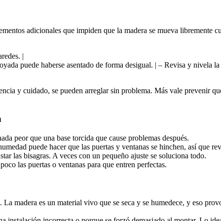
lementos adicionales que impiden que la madera se mueva libremente cua
aredes. |
poyada puede haberse asentado de forma desigual. | – Revisa y nivela la 
ncia y cuidado, se pueden arreglar sin problema. Más vale prevenir que 
n
 nada peor que una base torcida que cause problemas después.
humedad puede hacer que las puertas y ventanas se hinchen, así que rev
ustar las bisagras. A veces con un pequeño ajuste se soluciona todo.
 poco las puertas o ventanas para que entren perfectas.
s. La madera es un material vivo que se seca y se humedece, y eso prov
a instalación incorrecta o porque se forzó demasiado al montar. Lo idea