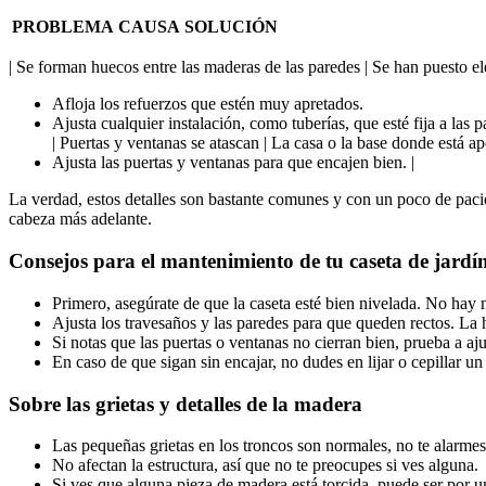
PROBLEMA
CAUSA
SOLUCIÓN
| Se forman huecos entre las maderas de las paredes | Se han puesto e
Afloja los refuerzos que estén muy apretados.
Ajusta cualquier instalación, como tuberías, que esté fija a las p
| Puertas y ventanas se atascan | La casa o la base donde está a
Ajusta las puertas y ventanas para que encajen bien. |
La verdad, estos detalles son bastante comunes y con un poco de pacie
cabeza más adelante.
Consejos para el mantenimiento de tu caseta de jardí
Primero, asegúrate de que la caseta esté bien nivelada. No hay
Ajusta los travesaños y las paredes para que queden rectos. La 
Si notas que las puertas o ventanas no cierran bien, prueba a aj
En caso de que sigan sin encajar, no dudes en lijar o cepillar un
Sobre las grietas y detalles de la madera
Las pequeñas grietas en los troncos son normales, no te alarme
No afectan la estructura, así que no te preocupes si ves alguna.
Si ves que alguna pieza de madera está torcida, puede ser por un