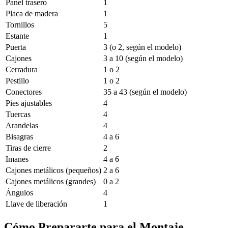
Panel trasero
1
Placa de madera
1
Tornillos
5
Estante
1
Puerta
3 (o 2, según el modelo)
Cajones
3 a 10 (según el modelo)
Cerradura
1 o 2
Pestillo
1 o 2
Conectores
35 a 43 (según el modelo)
Pies ajustables
4
Tuercas
4
Arandelas
4
Bisagras
4 a 6
Tiras de cierre
2
Imanes
4 a 6
Cajones metálicos (pequeños)
2 a 6
Cajones metálicos (grandes)
0 a 2
Ángulos
4
Llave de liberación
1
Cómo Prepararte para el Montaje