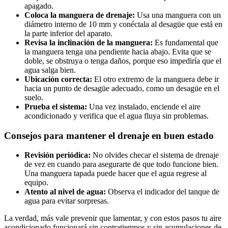
apagado.
Coloca la manguera de drenaje:
Usa una manguera con un
diámetro interno de 10 mm y conéctala al desagüe que está en
la parte inferior del aparato.
Revisa la inclinación de la manguera:
Es fundamental que
la manguera tenga una pendiente hacia abajo. Evita que se
doble, se obstruya o tenga daños, porque eso impediría que el
agua salga bien.
Ubicación correcta:
El otro extremo de la manguera debe ir
hacia un punto de desagüe adecuado, como un desagüe en el
suelo.
Prueba el sistema:
Una vez instalado, enciende el aire
acondicionado y verifica que el agua fluya sin problemas.
Consejos para mantener el drenaje en buen estado
Revisión periódica:
No olvides checar el sistema de drenaje
de vez en cuando para asegurarte de que todo funcione bien.
Una manguera tapada puede hacer que el agua regrese al
equipo.
Atento al nivel de agua:
Observa el indicador del tanque de
agua para evitar sorpresas.
La verdad, más vale prevenir que lamentar, y con estos pasos tu aire
acondicionado funcionará sin contratiempos y sin acumulaciones de