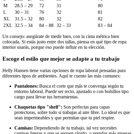
M
28.5 – 29
72
31
80
L
30 – 31
76
32
81
XL
31.5 – 32
80
32
82
2XL
32.5 – 34
84 – 88
32 – 33
83 – 84
Un consejo: asegúrate de medir bien, con la cinta métrica bien
colocada. Si estás justo entre dos tallas, piensa en qué tipo de ropa
interior usarás, porque eso puede influir en tu elección.
Escoge el estilo que mejor se adapte a tu trabajo
Helly Hansen tiene varias opciones de ropa laboral pensadas para
diferentes tipos de ambientes. Aquí te cuento las más comunes:
Pantalones:
Busca el corte que más te convenga según tu
entorno laboral. Puede ser recto, ajustado o con bolsillos tipo
cargo para llevar tus herramientas.
Chaquetas tipo "shell":
Son perfectas para capas
protectoras, sobre todo si trabajas al aire libre. Lo ideal es que
sean impermeables y que permitan que tu piel respire.
Camisas:
Dependiendo de tu trabajo, tal vez necesites
camisas ligeras y que se sequen rápido, o prendas más gruesas