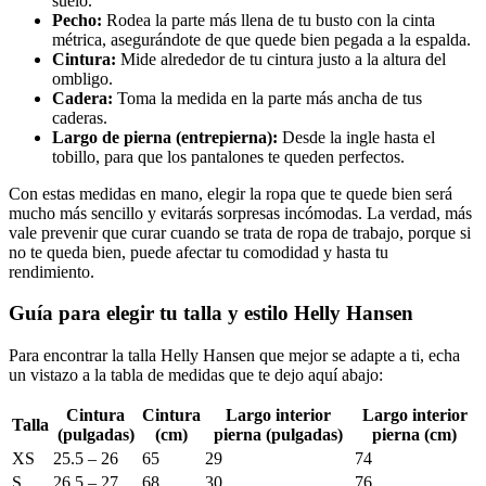
suelo.
Pecho:
Rodea la parte más llena de tu busto con la cinta
métrica, asegurándote de que quede bien pegada a la espalda.
Cintura:
Mide alrededor de tu cintura justo a la altura del
ombligo.
Cadera:
Toma la medida en la parte más ancha de tus
caderas.
Largo de pierna (entrepierna):
Desde la ingle hasta el
tobillo, para que los pantalones te queden perfectos.
Con estas medidas en mano, elegir la ropa que te quede bien será
mucho más sencillo y evitarás sorpresas incómodas. La verdad, más
vale prevenir que curar cuando se trata de ropa de trabajo, porque si
no te queda bien, puede afectar tu comodidad y hasta tu
rendimiento.
Guía para elegir tu talla y estilo Helly Hansen
Para encontrar la talla Helly Hansen que mejor se adapte a ti, echa
un vistazo a la tabla de medidas que te dejo aquí abajo:
Cintura
Cintura
Largo interior
Largo interior
Talla
(pulgadas)
(cm)
pierna (pulgadas)
pierna (cm)
XS
25.5 – 26
65
29
74
S
26.5 – 27
68
30
76