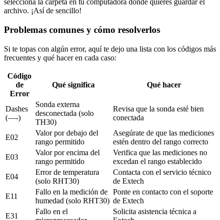
selecciona la carpeta en tu computadora donde quieres guardar el
archivo. ¡Así de sencillo!
Problemas comunes y cómo resolverlos
Si te topas con algún error, aquí te dejo una lista con los códigos más
frecuentes y qué hacer en cada caso:
Código
de
Qué significa
Qué hacer
Error
Sonda externa
Dashes
Revisa que la sonda esté bien
desconectada (solo
(—-)
conectada
TH30)
Valor por debajo del
Asegúrate de que las mediciones
E02
rango permitido
estén dentro del rango correcto
Valor por encima del
Verifica que las mediciones no
E03
rango permitido
excedan el rango establecido
Error de temperatura
Contacta con el servicio técnico
E04
(solo RHT30)
de Extech
Fallo en la medición de
Ponte en contacto con el soporte
E11
humedad (solo RHT30)
de Extech
Fallo en el
Solicita asistencia técnica a
E31