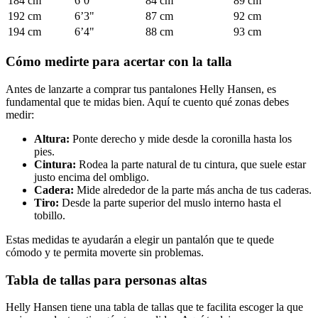
184 cm
6’0"
84 cm
89 cm
192 cm
6’3"
87 cm
92 cm
194 cm
6’4"
88 cm
93 cm
Cómo medirte para acertar con la talla
Antes de lanzarte a comprar tus pantalones Helly Hansen, es
fundamental que te midas bien. Aquí te cuento qué zonas debes
medir:
Altura:
Ponte derecho y mide desde la coronilla hasta los
pies.
Cintura:
Rodea la parte natural de tu cintura, que suele estar
justo encima del ombligo.
Cadera:
Mide alrededor de la parte más ancha de tus caderas.
Tiro:
Desde la parte superior del muslo interno hasta el
tobillo.
Estas medidas te ayudarán a elegir un pantalón que te quede
cómodo y te permita moverte sin problemas.
Tabla de tallas para personas altas
Helly Hansen tiene una tabla de tallas que te facilita escoger la que