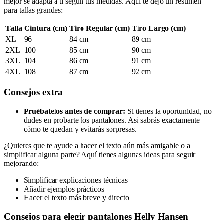
mejor se adapta a ti según tus medidas. Aquí te dejo un resumen
para tallas grandes:
Talla
Cintura (cm)
Tiro Regular (cm)
Tiro Largo (cm)
XL
96
84 cm
89 cm
2XL
100
85 cm
90 cm
3XL
104
86 cm
91 cm
4XL
108
87 cm
92 cm
Consejos extra
Pruébatelos antes de comprar:
Si tienes la oportunidad, no
dudes en probarte los pantalones. Así sabrás exactamente
cómo te quedan y evitarás sorpresas.
¿Quieres que te ayude a hacer el texto aún más amigable o a
simplificar alguna parte? Aquí tienes algunas ideas para seguir
mejorando:
Simplificar explicaciones técnicas
Añadir ejemplos prácticos
Hacer el texto más breve y directo
Consejos para elegir pantalones Helly Hansen