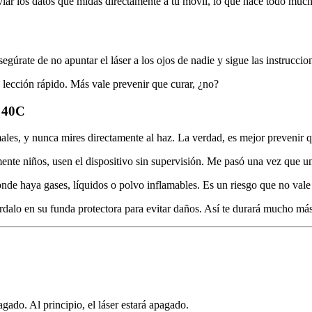
viar los datos que midas directamente a tu móvil, lo que hace todo mu
gúrate de no apuntar el láser a los ojos de nadie y sigue las instruccion
 lección rápido. Más vale prevenir que curar, ¿no?
e 40C
imales, y nunca mires directamente al haz. La verdad, es mejor prevenir 
ente niños, usen el dispositivo sin supervisión. Me pasó una vez que u
onde haya gases, líquidos o polvo inflamables. Es un riesgo que no vale
rdalo en su funda protectora para evitar daños. Así te durará mucho más
gado. Al principio, el láser estará apagado.