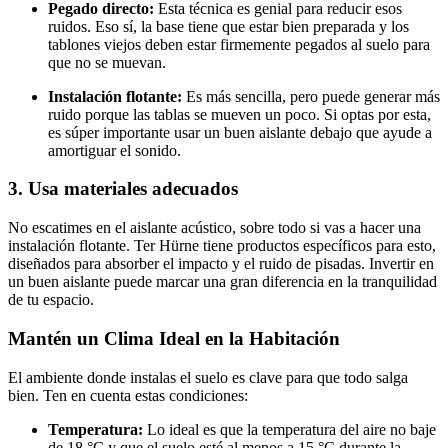
Pegado directo:
Esta técnica es genial para reducir esos
ruidos. Eso sí, la base tiene que estar bien preparada y los
tablones viejos deben estar firmemente pegados al suelo para
que no se muevan.
Instalación flotante:
Es más sencilla, pero puede generar más
ruido porque las tablas se mueven un poco. Si optas por esta,
es súper importante usar un buen aislante debajo que ayude a
amortiguar el sonido.
3. Usa materiales adecuados
No escatimes en el aislante acústico, sobre todo si vas a hacer una
instalación flotante. Ter Hürne tiene productos específicos para esto,
diseñados para absorber el impacto y el ruido de pisadas. Invertir en
un buen aislante puede marcar una gran diferencia en la tranquilidad
de tu espacio.
Mantén un Clima Ideal en la Habitación
El ambiente donde instalas el suelo es clave para que todo salga
bien. Ten en cuenta estas condiciones:
Temperatura:
Lo ideal es que la temperatura del aire no baje
de 18 °C y que el suelo esté al menos a 15 °C durante la