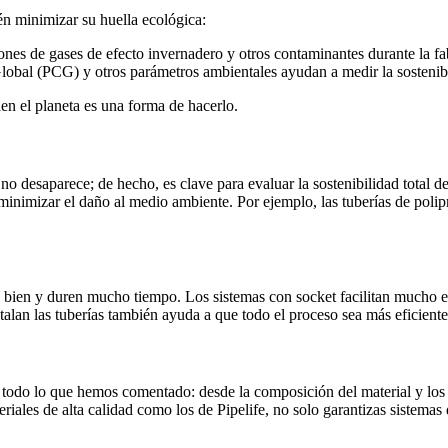
én minimizar su huella ecológica:
es de gases de efecto invernadero y otros contaminantes durante la fa
obal (PCG) y otros parámetros ambientales ayudan a medir la sostenibil
den el planeta es una forma de hacerlo.
 no desaparece; de hecho, es clave para evaluar la sostenibilidad tota
 minimizar el daño al medio ambiente. Por ejemplo, las tuberías de poli
 bien y duren mucho tiempo. Los sistemas con socket facilitan mucho e
alan las tuberías también ayuda a que todo el proceso sea más eficiente
a todo lo que hemos comentado: desde la composición del material y los 
riales de alta calidad como los de Pipelife, no solo garantizas sistemas