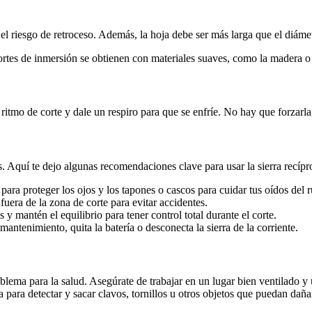
el riesgo de retroceso. Además, la hoja debe ser más larga que el diámet
rtes de inmersión se obtienen con materiales suaves, como la madera o 
 ritmo de corte y dale un respiro para que se enfríe. No hay que forzarl
. Aquí te dejo algunas recomendaciones clave para usar la sierra recípr
para proteger los ojos y los tapones o cascos para cuidar tus oídos del ru
era de la zona de corte para evitar accidentes.
y mantén el equilibrio para tener control total durante el corte.
antenimiento, quita la batería o desconecta la sierra de la corriente.
lema para la salud. Asegúrate de trabajar en un lugar bien ventilado y u
para detectar y sacar clavos, tornillos u otros objetos que puedan dañar