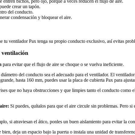
entren bichos, pero ojo, porque a veces reducen el flujo de aire.
 puede crear un tapón.
tro del conducto.
enerar condensación y bloquear el aire.
e tu ventilador Pax tenga su propio conducto exclusivo, así evitas prob
 ventilación
n
para evitar que el flujo de aire se choque o se vuelva ineficiente.
diámetro del conducto sea el adecuado para el ventilador. El ventilado
ande, hasta 160 mm, puedes usar la placa de cubierta Pax para ajustar
ises que no haya obstrucciones y que limpies tanto el conducto como el 
aire:
Si puedes, quítalos para que el aire circule sin problemas. Pero si
lo, si atraviesan el ático, ponles un buen aislamiento para evitar la c
e bien, deja un espacio bajo la puerta o instala una unidad de transferen