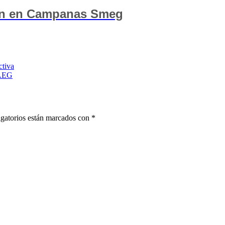
ón en Campanas Smeg
ctiva
 AEG
gatorios están marcados con
*