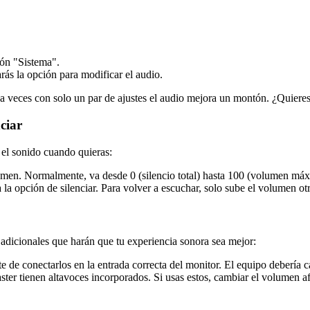
ión "Sistema".
ás la opción para modificar el audio.
, a veces con solo un par de ajustes el audio mejora un montón. ¿Quiere
ciar
 el sonido cuando quieras:
lumen. Normalmente, va desde 0 (silencio total) hasta 100 (volumen má
 la opción de silenciar. Para volver a escuchar, solo sube el volumen ot
 adicionales que harán que tu experiencia sonora sea mejor:
te de conectarlos en la entrada correcta del monitor. El equipo debería 
er tienen altavoces incorporados. Si usas estos, cambiar el volumen afe