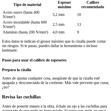
Espesor
Calibre
Tipo de material
máximo
recomendado
Acero suave (hasta 400
3,2 mm
10
N/mm²)
Acero inoxidable (hasta 600
2,5 mm
13
N/mm²)
Aluminio (hasta 200 N/mm²)
4,0 mm
9
Estos datos te indican el grosor máximo que tu cizalla puede cortar
sin riesgos. Si te pasas, puedes dañar la herramienta o incluso
lastimarte.
Pasos para usar el calibre de espesores
Prepara la cizalla
Antes de ajustar cualquier cosa, asegúrate de que la cizalla esté
apagada y desconectada de la corriente. Más vale prevenir que curar,
¿no?
Revisa las cuchillas
Antes de ponerte manos a la obra, échale un ojo a las cuchillas para
asegurarte de que están en buen estado. Si notas que están un poco