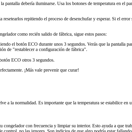
a pantalla debería iluminarse. Usa los botones de temperatura en el pane
 resetearlos repitiendo el proceso de desenchufar y esperar. Si el error
ongelador como recién salido de fábrica, sigue estos pasos:
iendo el botón ECO durante unos 3 segundos. Verás que la pantalla pa
ón de "restablecer a configuración de fábrica".
l botón ECO otros 3 segundos.
erfectamente. ¡Más vale prevenir que curar!
lve a la normalidad. Es importante que la temperatura se estabilice en 
u congelador con frecuencia y limpiar su interior. Esto ayuda a que tra
e control, no las ignores. Son indicios de que algo podría estar fallando