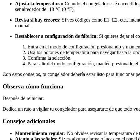
Ajusta la temperatura:
Cuando el congelador esté encendido, l
ser alrededor de -18 °C (0 °F).
Revisa si hay errores:
Si ves códigos como E1, E2, etc., intenta
manual.
Restablecer a configuración de fábrica:
Si quieres dejar el c
Entra en el modo de configuración presionando y manten
Usa los botones de temperatura para navegar hasta la opci
Confirma la selección.
Para salir del modo configuración, mantén presionado e
Con estos consejos, tu congelador debería estar listo para funcionar p
Observa cómo funciona
Después de reiniciar:
Dedica un rato a vigilar tu congelador para asegurarte de que todo vue
Consejos adicionales
Mantenimiento regular:
No olvides revisar la temperatura de t
Atento a las señales:
Si ves alguna alarma o luces en el panel d