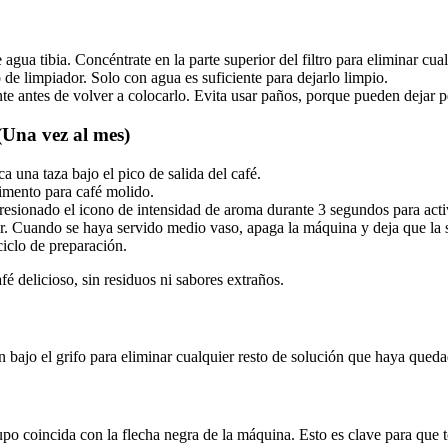
gua tibia. Concéntrate en la parte superior del filtro para eliminar cual
de limpiador. Solo con agua es suficiente para dejarlo limpio.
e antes de volver a colocarlo. Evita usar paños, porque pueden dejar p
(Una vez al mes)
a una taza bajo el pico de salida del café.
imento para café molido.
esionado el icono de intensidad de aroma durante 3 segundos para activa
r. Cuando se haya servido medio vaso, apaga la máquina y deja que la 
iclo de preparación.
é delicioso, sin residuos ni sabores extraños.
n bajo el grifo para eliminar cualquier resto de solución que haya qued
rupo coincida con la flecha negra de la máquina. Esto es clave para que 