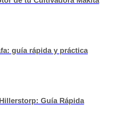
or de tu Cultivadora Makita
a: guía rápida y práctica
illerstorp: Guía Rápida