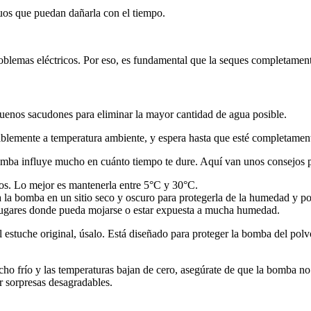
uos que puedan dañarla con el tiempo.
lemas eléctricos. Por eso, es fundamental que la seques completamente
uenos sacudones para eliminar la mayor cantidad de agua posible.
blemente a temperatura ambiente, y espera hasta que esté completament
mba influye mucho en cuánto tiempo te dure. Aquí van unos consejos par
dos. Lo mejor es mantenerla entre 5°C y 30°C.
 la bomba en un sitio seco y oscuro para protegerla de la humedad y po
lugares donde pueda mojarse o estar expuesta a mucha humedad.
el estuche original, úsalo. Está diseñado para proteger la bomba del polv
o frío y las temperaturas bajan de cero, asegúrate de que la bomba no s
r sorpresas desagradables.