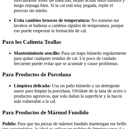
directamente sobre las manchas, déjalo actuar unos minutos y
luego enjuaga bien. Si la cal está muy pegada, repite el
proceso sin miedo.
Evita cambios bruscos de temperatura:
No sometas tus
lavabos ni bañeras a cambios rápidos de temperatura, porque
eso puede empeorar la formación de cal.
Para los Calienta Toallas
Mantenimiento sencillo:
Pasa un trapo húmedo regularmente
para quitar cualquier residuo de cal. Un poco de cuidado
frecuente puede evitar que se acumule y cause problemas.
Para Productos de Porcelana
Limpieza delicada:
Usa un paño húmedo y un detergente
suave para limpiar la porcelana. Olvídate de la lana de acero o
productos agresivos, que solo dañan la superficie y la hacen
más vulnerable a la cal.
Para Productos de Mármol Fundido
Pulido:
Para que tus piezas de mármol fundido mantengan ese brillo
tan característico, lo ideal es aplicar un pulidor de limpieza unas 4 a