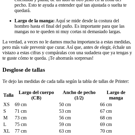
pecho. Esto te ayuda a entender qué tan ajustada o suelta te
quedará.
Largo de la manga:
Aquí se mide desde la costura del
hombro hasta el final del puño. Es importante para que las
mangas no te queden ni muy cortas ni demasiado largas.
La verdad, a veces no le damos mucha importancia a estas medidas,
pero más vale prevenir que curar. Así que, antes de elegir, échale un
vistazo a estas cifras y compáralas con una sudadera que ya tengas y
te guste cómo te queda. ¡Te ahorrarás sorpresas!
Desglose de tallas
Te dejo las medidas de cada talla según la tabla de tallas de Printer:
Largo del cuerpo
Ancho de pecho
Largo de
Talla
(CB)
(1/2)
manga
XS
69 cm
50 cm
66 cm
S
71 cm
53 cm
67 cm
M
73 cm
56 cm
68 cm
L
75 cm
59 cm
69 cm
XL
77 cm
63 cm
70 cm