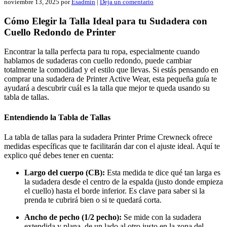
noviembre 13, 2025
por
Esadmin
|
Deja un comentario
Cómo Elegir la Talla Ideal para tu Sudadera con
Cuello Redondo de Printer
Encontrar la talla perfecta para tu ropa, especialmente cuando
hablamos de sudaderas con cuello redondo, puede cambiar
totalmente la comodidad y el estilo que llevas. Si estás pensando en
comprar una sudadera de Printer Active Wear, esta pequeña guía te
ayudará a descubrir cuál es la talla que mejor te queda usando su
tabla de tallas.
Entendiendo la Tabla de Tallas
La tabla de tallas para la sudadera Printer Prime Crewneck ofrece
medidas específicas que te facilitarán dar con el ajuste ideal. Aquí te
explico qué debes tener en cuenta:
Largo del cuerpo (CB):
Esta medida te dice qué tan larga es
la sudadera desde el centro de la espalda (justo donde empieza
el cuello) hasta el borde inferior. Es clave para saber si la
prenda te cubrirá bien o si te quedará corta.
Ancho de pecho (1/2 pecho):
Se mide con la sudadera
extendida y plana, de un lado al otro justo en la zona del