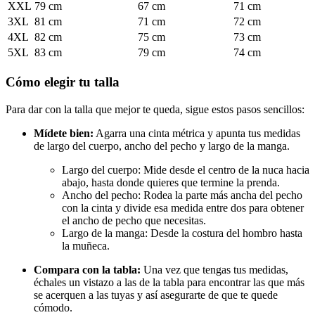
XXL
79 cm
67 cm
71 cm
3XL
81 cm
71 cm
72 cm
4XL
82 cm
75 cm
73 cm
5XL
83 cm
79 cm
74 cm
Cómo elegir tu talla
Para dar con la talla que mejor te queda, sigue estos pasos sencillos:
Mídete bien:
Agarra una cinta métrica y apunta tus medidas
de largo del cuerpo, ancho del pecho y largo de la manga.
Largo del cuerpo: Mide desde el centro de la nuca hacia
abajo, hasta donde quieres que termine la prenda.
Ancho del pecho: Rodea la parte más ancha del pecho
con la cinta y divide esa medida entre dos para obtener
el ancho de pecho que necesitas.
Largo de la manga: Desde la costura del hombro hasta
la muñeca.
Compara con la tabla:
Una vez que tengas tus medidas,
échales un vistazo a las de la tabla para encontrar las que más
se acerquen a las tuyas y así asegurarte de que te quede
cómodo.