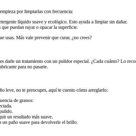
empieza por limpiarlas con frecuencia:
ergente líquido suave y ecológico. Esto ayuda a limpiar sin dañar.
 que puedan rayar o opacar la superficie.
que usas. Más vale prevenir que curar, ¿no crees?
l es darle un tratamiento con un pulidor especial. ¿Cada cuánto? Lo re
abricante para no pasarte.
ño leve, no te preocupes, aquí te cuento cómo arreglarlo:
cuencia de granos:
ectada.
pulido.
guir un resultado más suave.
n un paño suave para devolverle el brillo.