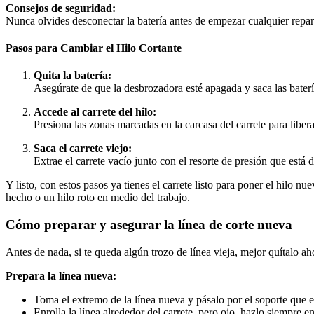
Consejos de seguridad:
Nunca olvides desconectar la batería antes de empezar cualquier repar
Pasos para Cambiar el Hilo Cortante
Quita la batería:
Asegúrate de que la desbrozadora esté apagada y saca las batería
Accede al carrete del hilo:
Presiona las zonas marcadas en la carcasa del carrete para liberar
Saca el carrete viejo:
Extrae el carrete vacío junto con el resorte de presión que está d
Y listo, con estos pasos ya tienes el carrete listo para poner el hilo 
hecho o un hilo roto en medio del trabajo.
Cómo preparar y asegurar la línea de corte nueva
Antes de nada, si te queda algún trozo de línea vieja, mejor quítalo aho
Prepara la línea nueva:
Toma el extremo de la línea nueva y pásalo por el soporte que es
Enrolla la línea alrededor del carrete, pero ojo, hazlo siempre e