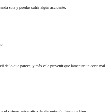
enda sola y puedas sufrir algún accidente.
lo.
fácil de lo que parece, y más vale prevenir que lamentar un corte mal
 que el sistema automático de alimentación funcione bien.