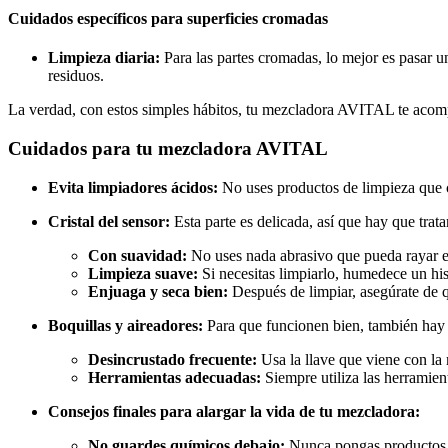
Cuidados específicos para superficies cromadas
Limpieza diaria:
Para las partes cromadas, lo mejor es pasar u
residuos.
La verdad, con estos simples hábitos, tu mezcladora AVITAL te acompa
Cuidados para tu mezcladora AVITAL
Evita limpiadores ácidos:
No uses productos de limpieza que 
Cristal del sensor:
Esta parte es delicada, así que hay que trata
Con suavidad:
No uses nada abrasivo que pueda rayar el 
Limpieza suave:
Si necesitas limpiarlo, humedece un h
Enjuaga y seca bien:
Después de limpiar, asegúrate de qu
Boquillas y aireadores:
Para que funcionen bien, también hay 
Desincrustado frecuente:
Usa la llave que viene con la 
Herramientas adecuadas:
Siempre utiliza las herramient
Consejos finales para alargar la vida de tu mezcladora:
No guardes químicos debajo:
Nunca pongas productos de