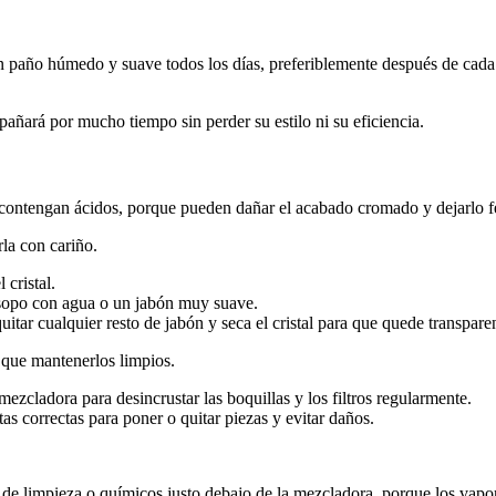
n paño húmedo y suave todos los días, preferiblemente después de cada 
ñará por mucho tiempo sin perder su estilo ni su eficiencia.
contengan ácidos, porque pueden dañar el acabado cromado y dejarlo f
rla con cariño.
cristal.
isopo con agua o un jabón muy suave.
itar cualquier resto de jabón y seca el cristal para que quede transpare
que mantenerlos limpios.
mezcladora para desincrustar las boquillas y los filtros regularmente.
as correctas para poner o quitar piezas y evitar daños.
 limpieza o químicos justo debajo de la mezcladora, porque los vapore