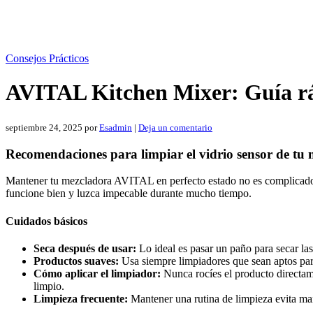
Consejos Prácticos
AVITAL Kitchen Mixer: Guía ráp
septiembre 24, 2025
por
Esadmin
|
Deja un comentario
Recomendaciones para limpiar el vidrio sensor de t
Mantener tu mezcladora AVITAL en perfecto estado no es complicado, p
funcione bien y luzca impecable durante mucho tiempo.
Cuidados básicos
Seca después de usar:
Lo ideal es pasar un paño para secar las 
Productos suaves:
Usa siempre limpiadores que sean aptos para
Cómo aplicar el limpiador:
Nunca rocíes el producto directam
limpio.
Limpieza frecuente:
Mantener una rutina de limpieza evita man