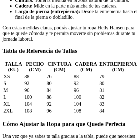
Cintura:
Toma la medida en la zona natural de tu cintura.
Cadera:
Mide en la parte más ancha de tus caderas.
Largo de pierna (entrepierna):
Desde la entrepierna hasta el
final de la pierna o dobladillo.
Con estas medidas claras, podrás ajustar tu ropa Helly Hansen para
que te quede cómoda y te permita moverte sin problemas durante tu
jornada laboral.
Tabla de Referencia de Tallas
TALLA
PECHO
CINTURA
CADERA
ENTREPIERNA
(EU)
(CM)
(CM)
(CM)
(CM)
XS
88
76
88
79
S
92
80
92
80
M
96
84
96
81
L
100
88
100
82
XL
104
92
104
83
2XL
108
96
108
84
Cómo Ajustar la Ropa para que Quede Perfecta
Una vez que ya sabes tu talla gracias a la tabla, puede que necesites