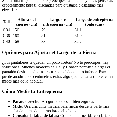
Si eres una mujer alta, no te preocupes, también hay tallas pensadas
especialmente para ti, diseñadas para ajustarse a estaturas más
elevadas:
Altura del
Largo de
Largo de entrepierna
Talla
cuerpo (cm)
entrepierna (cm)
(pulgadas)
C34
156
79
31.1
C36
160
81
31.9
C40
168
83
32.7
Opciones para Ajustar el Largo de la Pierna
¿Tus pantalones te quedan un poco cortos? No te preocupes, hay
soluciones. Muchos modelos de Helly Hansen permiten alargar el
pantalón deshaciendo una costura en el dobladillo inferior. Esto
puede añadir unos centímetros extra, algo que marca la diferencia si
mides más de lo habitual.
Cómo Medir tu Entrepierna
Párate derecho:
Asegúrate de estar bien erguida.
Mide:
Usa una cinta métrica para medir desde la parte más
alta de tu muslo interno hasta el tobillo.
Consulta la tabla de tallas:
Compara tu medida con la tabla