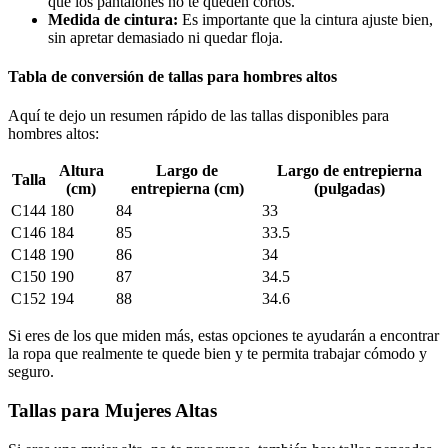
que los pantalones no te queden cortos.
Medida de cintura:
Es importante que la cintura ajuste bien,
sin apretar demasiado ni quedar floja.
Tabla de conversión de tallas para hombres altos
Aquí te dejo un resumen rápido de las tallas disponibles para
hombres altos:
Altura
Largo de
Largo de entrepierna
Talla
(cm)
entrepierna (cm)
(pulgadas)
C144
180
84
33
C146
184
85
33.5
C148
190
86
34
C150
190
87
34.5
C152
194
88
34.6
Si eres de los que miden más, estas opciones te ayudarán a encontrar
la ropa que realmente te quede bien y te permita trabajar cómodo y
seguro.
Tallas para Mujeres Altas